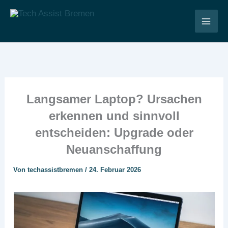
Zum
Inhalt
Tech Assist Bremen
springen
Langsamer Laptop? Ursachen
erkennen und sinnvoll
entscheiden: Upgrade oder
Neuanschaffung
Von
techassistbremen
/
24. Februar 2026