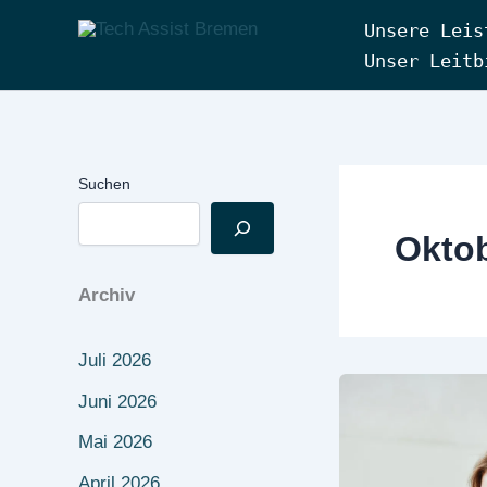
Zum
Unsere Leis
Inhalt
Tech Assist Bremen
Unser Leitb
springen
Suchen
Okto
Archiv
Juli 2026
Juni 2026
Mai 2026
April 2026