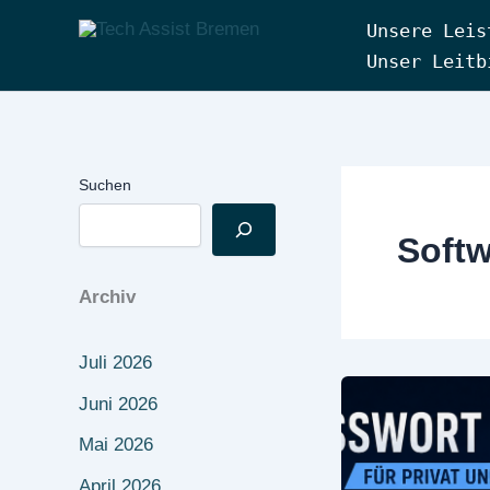
Zum
Unsere Leis
Inhalt
Tech Assist Bremen
Unser Leitb
springen
Suchen
Softw
Archiv
Juli 2026
Juni 2026
Mai 2026
April 2026