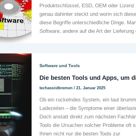
Produktschlüssel, ESD, OEM oder Lizenz auf
genau dahinter steckt und worin sich dies
diese Begriffe unterschiedliche Dinge. Man
Software, andere auf die Art der Lieferung
Software und Tools
Die besten Tools und Apps, um d
techassistbremen
/
21. Januar 2025
Ob ein ruckelndes System, ein laut brumme
Ladezeiten – die Symptome einer überlastet
Doch anstatt direkt zum nächsten Fachhänd
Tools die Ursachen solcher Probleme oft sel
Ihnen nicht nur die besten Tools zur