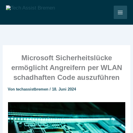
Zum
Inhalt
Tech Assist Bremen
springen
Microsoft Sicherheitslücke
ermöglicht Angreifern per WLAN
schadhaften Code auszuführen
Von
techassistbremen
/
18. Juni 2024