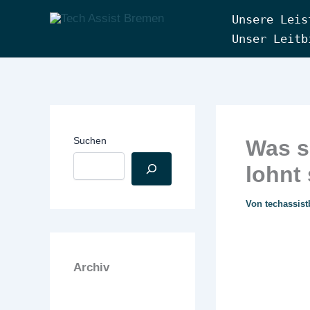
Zum
Unsere Leis
Inhalt
Tech Assist Bremen
Unser Leitb
springen
Suchen
Was s
lohnt
Von
techassis
Archiv