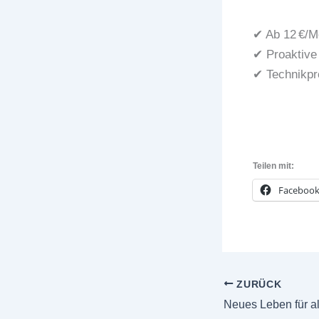
✔ Ab 12 €/M
✔ Proaktive
✔ Technikpr
Teilen mit:
Faceboo
ZURÜCK