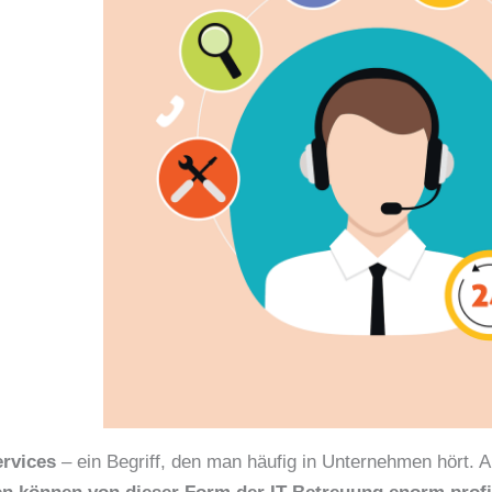
rvices
– ein Begriff, den man häufig in Unternehmen hört. A