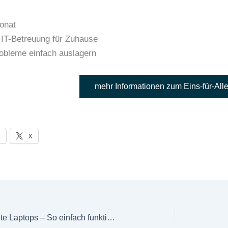
onat
 IT-Betreuung für Zuhause
obleme einfach auslagern
mehr Informationen zum Eins-für-All
k
X
Neues Leben für alte Laptops – So einfach funktioniert ein professionelles Upgrade