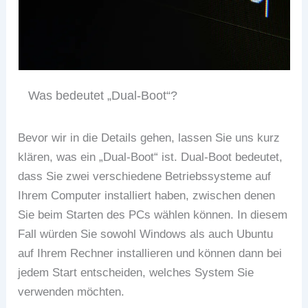
Was bedeutet „Dual-Boot“?
Bevor wir in die Details gehen, lassen Sie uns kurz
klären, was ein „Dual-Boot“ ist. Dual-Boot bedeutet,
dass Sie zwei verschiedene Betriebssysteme auf
Ihrem Computer installiert haben, zwischen denen
Sie beim Starten des PCs wählen können. In diesem
Fall würden Sie sowohl Windows als auch Ubuntu
auf Ihrem Rechner installieren und können dann bei
jedem Start entscheiden, welches System Sie
verwenden möchten.