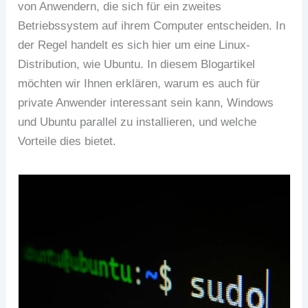
von Anwendern, die sich für ein zweites
Betriebssystem auf ihrem Computer entscheiden. In
der Regel handelt es sich hier um eine Linux-
Distribution, wie Ubuntu. In diesem Blogartikel
möchten wir Ihnen erklären, warum es auch für
private Anwender interessant sein kann, Windows
und Ubuntu parallel zu installieren, und welche
Vorteile dies bietet.