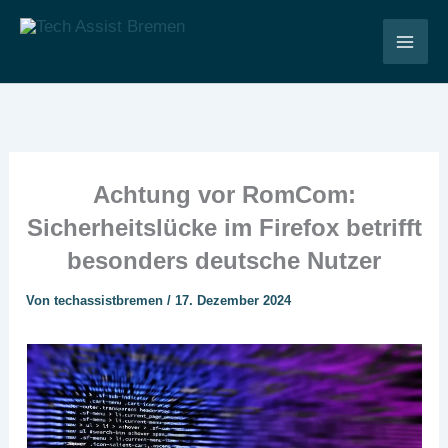
Zum
Inhalt
Tech Assist Bremen
springen
Achtung vor RomCom:
Sicherheitslücke im Firefox betrifft
besonders deutsche Nutzer
Von
techassistbremen
/
17. Dezember 2024