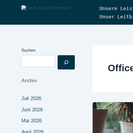
Zum
Unsere Leis
Inhalt
Tech Assist Bremen
Unser Leitb
springen
Suchen
Offic
Archiv
Juli 2026
Juni 2026
Mai 2026
April 2026