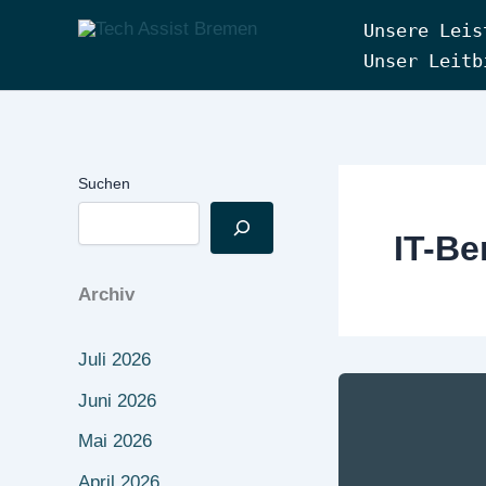
Zum
Unsere Leis
Inhalt
Tech Assist Bremen
Unser Leitb
springen
Suchen
IT-Be
Archiv
Juli 2026
Juni 2026
Mai 2026
April 2026