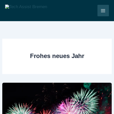
Zum
Inhalt
Tech Assist Bremen
springen
Frohes neues Jahr