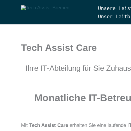
Zum
Unsere Leis
Inhalt
Tech Assist Bremen
Unser Leitb
springen
Tech Assist Care
Ihre IT-Abteilung für Sie Zuhau
Monatliche IT-Betre
Mit
Tech Assist Care
erhalten Sie eine laufende I